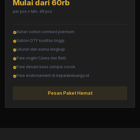
Mulai dari 60rb
per pcs • Min. 48 pcs
Bahan cotton combed premium
check_circle
Sablon DTF kualitas tinggi
check_circle
Ukuran dan warna lengkap
check_circle
Free ongkir (Jawa dan Bali)
check_circle
Free desain kaos sampai cocok
check_circle
Free endorsement di kepalakeluarga.id
check_circle
Pesan Paket Hemat