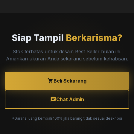
Siap Tampil
Berkarisma?
Stok terbatas untuk desain Best Seller bulan ini.
Amankan ukuran Anda sekarang sebelum kehabisan.
shopping_cart
Beli Sekarang
chat
Chat Admin
*Garansi uang kembali 100% jika barang tidak sesuai deskripsi