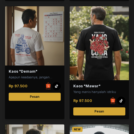
Kaos "Demam"
Apapun keadaanya, jangan
sampai demam
Rp 97.500
Kaos "Mawar"
Yang manis hanyalah istriku
Pesan
Rp 97.500
Pesan
NEW