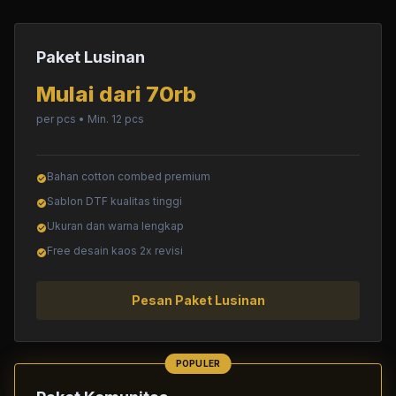
Paket Lusinan
Mulai dari 70rb
per pcs • Min. 12 pcs
Bahan cotton combed premium
check_circle
Sablon DTF kualitas tinggi
check_circle
Ukuran dan warna lengkap
check_circle
Free desain kaos 2x revisi
check_circle
Pesan Paket Lusinan
POPULER