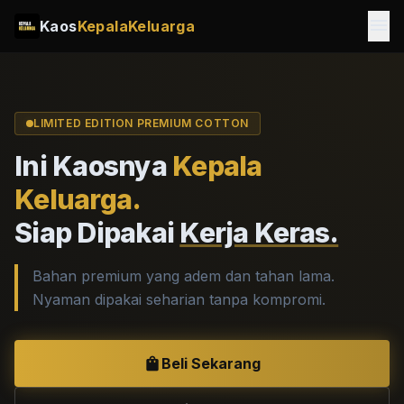
menu
Kaos
KepalaKeluarga
LIMITED EDITION PREMIUM COTTON
Ini Kaosnya
Kepala
Keluarga.
Siap Dipakai
Kerja Keras.
Bahan premium yang adem dan tahan lama.
Nyaman dipakai seharian tanpa kompromi.
shopping_bag
Beli Sekarang