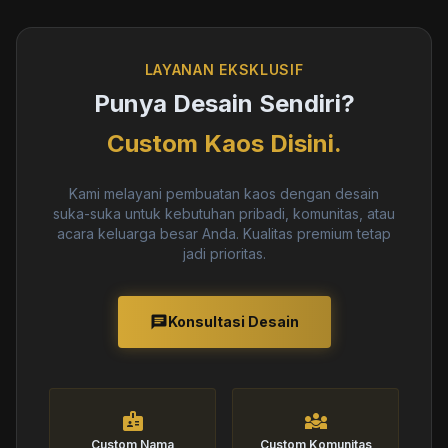
LAYANAN EKSKLUSIF
Punya Desain Sendiri?
Custom Kaos Disini.
Kami melayani pembuatan kaos dengan desain
suka-suka untuk kebutuhan pribadi, komunitas, atau
acara keluarga besar Anda. Kualitas premium tetap
jadi prioritas.
chat
Konsultasi Desain
badge
diversity_3
Custom Nama
Custom Komunitas