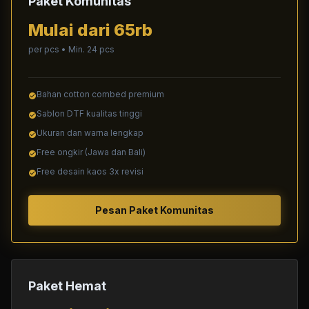
Paket Komunitas
Mulai dari 65rb
per pcs • Min. 24 pcs
Bahan cotton combed premium
check_circle
Sablon DTF kualitas tinggi
check_circle
Ukuran dan warna lengkap
check_circle
Free ongkir (Jawa dan Bali)
check_circle
Free desain kaos 3x revisi
check_circle
Pesan Paket Komunitas
Paket Hemat