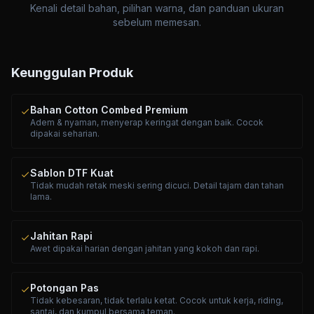
Kenali detail bahan, pilihan warna, dan panduan ukuran
sebelum memesan.
Keunggulan Produk
Bahan Cotton Combed Premium
check
Adem & nyaman, menyerap keringat dengan baik. Cocok
dipakai seharian.
Sablon DTF Kuat
check
Tidak mudah retak meski sering dicuci. Detail tajam dan tahan
lama.
Jahitan Rapi
check
Awet dipakai harian dengan jahitan yang kokoh dan rapi.
Potongan Pas
check
Tidak kebesaran, tidak terlalu ketat. Cocok untuk kerja, riding,
santai, dan kumpul bersama teman.