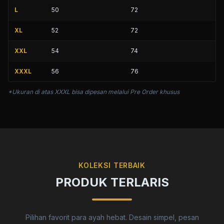
L
50
72
XL
52
72
XXL
54
74
XXXL
56
76
*Ukuran di atas XXXL bisa dipesan melalui Pre Order khusus
KOLEKSI TERBAIK
PRODUK TERLARIS
Pilihan favorit para ayah hebat. Desain simpel, pesan